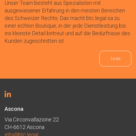
Unser Team besteht aus Spezialisten mit
ausgewiesener Erfahrung in den meisten Bereichen
des Schweizer Rechts. Das macht btc.legal sa zu
einer echten Boutique, in der jede Dienstleistung bis
ins kleinste Detail betreut und auf die Bedürfnisse des
Kunden zugeschnitten ist.
team
Ascona
Via Circonvallazione 22
CH-6612 Ascona
info@btc.legal