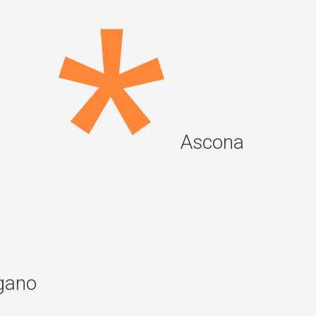
Ascona
gano