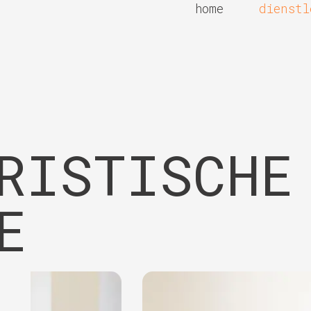
home
dienstl
RISTISCHE
E